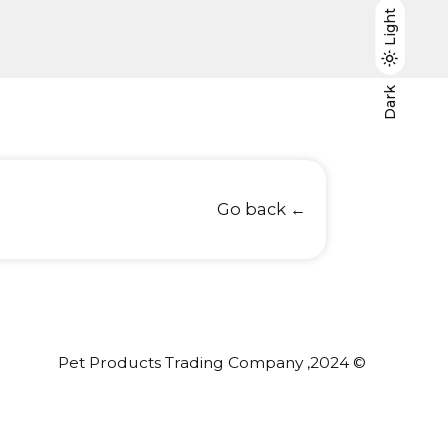
Light
Light
Dark
Dark
← Go back
© 2024, Pet Products Trading Company